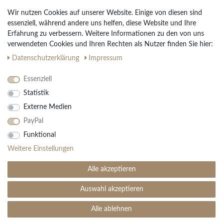
Widerrufs­recht
Wir nutzen Cookies auf unserer Website. Einige von diesen sind
Vertrag widerrufen
essenziell, während andere uns helfen, diese Website und Ihre
Erfahrung zu verbessern. Weitere Informationen zu den von uns
Impressum
verwendeten Cookies und Ihren Rechten als Nutzer finden Sie hier:
Daten­schutz­erklärung
AGB
Daten­schutz­erklärung
Impressum
Partnerprogramm
Essenziell
Statistik
Ihre Vorteile
Externe Medien
Kostenloser Versand & Rückversand in der BRD
PayPal
30 Tage Rückgaberecht
Große Auswahl
Funktional
Kauf auf Rechnung
Weitere Einstellungen
Einfache Auftragsverfolgung
Alle akzeptieren
Auswahl akzeptieren
SEHR GUT
(4.99 / 5)
aus
1906
Bewertungen bei: ebay.de, amazon.de ⓘ
Alle ablehnen
© Copyright 2026 | Alle Rechte vorbehalten. - Teppich Boss | Realisation
colornativ /
Informationen zur Echtheit der Bewertungen