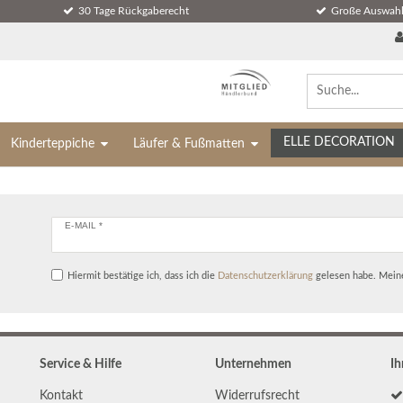
30 Tage Rückgaberecht
Große Auswahl
ELLE DECORATION
Kinderteppiche
Läufer & Fußmatten
E-MAIL *
Hiermit bestätige ich, dass ich die
Daten­schutz­erklärung
gelesen habe. Meine
Service & Hilfe
Unternehmen
Ih
Kontakt
Widerrufs­recht