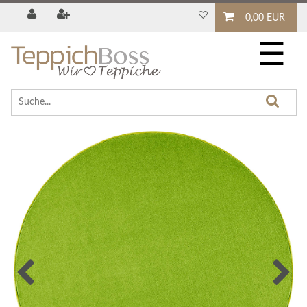
0,00 EUR
☰