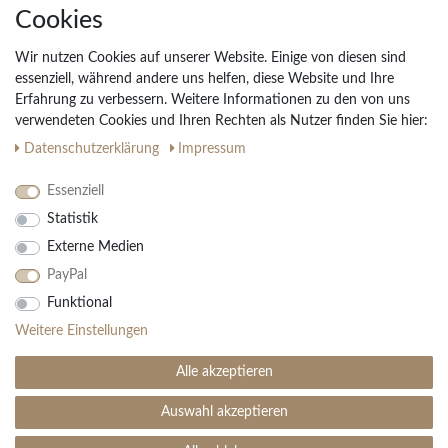
Cookies
Unternehmen
Widerrufs­recht
Wir nutzen Cookies auf unserer Website. Einige von diesen sind
Vertrag widerrufen
essenziell, während andere uns helfen, diese Website und Ihre
Erfahrung zu verbessern. Weitere Informationen zu den von uns
Impressum
verwendeten Cookies und Ihren Rechten als Nutzer finden Sie hier:
Daten­schutz­erklärung
AGB
Daten­schutz­erklärung
Impressum
Partnerprogramm
Essenziell
Statistik
Ihre Vorteile
Externe Medien
Kostenloser Versand & Rückversand in der BRD
PayPal
30 Tage Rückgaberecht
Große Auswahl
Funktional
Kauf auf Rechnung
Weitere Einstellungen
Einfache Auftragsverfolgung
Alle akzeptieren
Auswahl akzeptieren
SEHR GUT
(4.99 / 5)