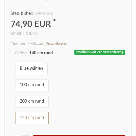
UVP 99,90 €
*
74,90 EUR
Inhalt
1
Stück
* inkl. ges. MwSt. zzgl.
Versandkosten
Innerhalb von 24h versandfertig.
Größe:
140 cm rund
Bitte wählen
100 cm rund
200 cm rund
140 cm rund