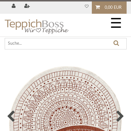
0,00 EUR
☰