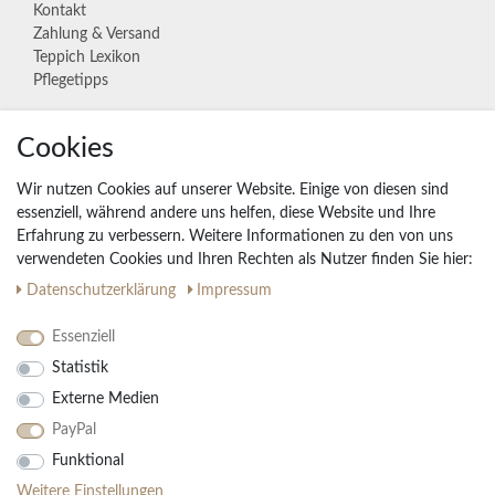
Kontakt
Zahlung & Versand
Teppich Lexikon
Pflegetipps
Cookies
Unternehmen
Widerrufs­recht
Wir nutzen Cookies auf unserer Website. Einige von diesen sind
Vertrag widerrufen
essenziell, während andere uns helfen, diese Website und Ihre
Erfahrung zu verbessern. Weitere Informationen zu den von uns
Impressum
verwendeten Cookies und Ihren Rechten als Nutzer finden Sie hier:
Daten­schutz­erklärung
AGB
Daten­schutz­erklärung
Impressum
Partnerprogramm
Essenziell
Statistik
Ihre Vorteile
Externe Medien
Kostenloser Versand & Rückversand in der BRD
PayPal
30 Tage Rückgaberecht
Große Auswahl
Funktional
Kauf auf Rechnung
Weitere Einstellungen