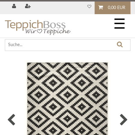
0,00 EUR
☰