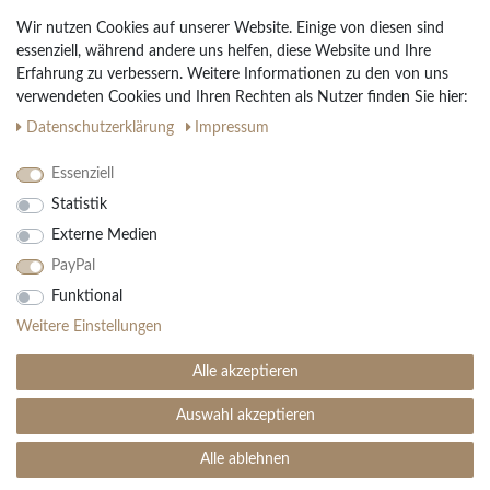
Widerrufs­recht
Wir nutzen Cookies auf unserer Website. Einige von diesen sind
Vertrag widerrufen
essenziell, während andere uns helfen, diese Website und Ihre
Erfahrung zu verbessern. Weitere Informationen zu den von uns
Impressum
verwendeten Cookies und Ihren Rechten als Nutzer finden Sie hier:
Daten­schutz­erklärung
AGB
Daten­schutz­erklärung
Impressum
Partnerprogramm
Essenziell
Statistik
Ihre Vorteile
Externe Medien
Kostenloser Versand & Rückversand in der BRD
PayPal
30 Tage Rückgaberecht
Große Auswahl
Funktional
Kauf auf Rechnung
Weitere Einstellungen
Einfache Auftragsverfolgung
Alle akzeptieren
Auswahl akzeptieren
SEHR GUT
(4.99 / 5)
aus
1906
Bewertungen bei: ebay.de, amazon.de ⓘ
Alle ablehnen
© Copyright 2026 | Alle Rechte vorbehalten. - Teppich Boss | Realisation
colornativ /
Informationen zur Echtheit der Bewertungen