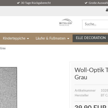
30 Tage Rückgaberecht
Große Auswahl
ELLE DECORATION
Kinderteppiche
Läufer & Fußmatten
 Grau
Woll-Optik 
Grau
Artikelnummer
1028
Hersteller
BT C