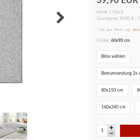
39,90 EU
Inhalt
1
Stück
Grundpreis
39,90 € / 
* inkl. ges. MwSt. zzgl.
Vers
Größe:
60x90 cm
Bitte wählen
Bettumrandung 2x 
80x150 cm
8
160x240 cm