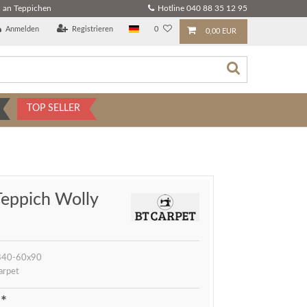
 an Teppichen
Hotline 040 88 35 12 95
Anmelden
Registrieren
0
0,00 EUR
TOP SELLER
Teppich Wolly
40-60x90
arpet
*