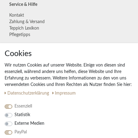
Service & Hilfe
Kontakt
Zahlung & Versand
Teppich Lexikon
Pflegetipps
Cookies
Unternehmen
Widerrufs­recht
Wir nutzen Cookies auf unserer Website. Einige von diesen sind
Vertrag widerrufen
essenziell, während andere uns helfen, diese Website und Ihre
Erfahrung zu verbessern. Weitere Informationen zu den von uns
Impressum
verwendeten Cookies und Ihren Rechten als Nutzer finden Sie hier:
Daten­schutz­erklärung
AGB
Daten­schutz­erklärung
Impressum
Partnerprogramm
Essenziell
Statistik
Ihre Vorteile
Externe Medien
Kostenloser Versand & Rückversand in der BRD
PayPal
30 Tage Rückgaberecht