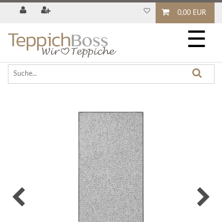
0,00 EUR
☰