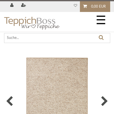
0,00 EUR
☰