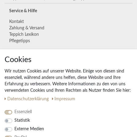
Service & Hilfe
Kontakt
Zahlung & Versand
Teppich Lexikon
Pflegetipps
Cookies
Unternehmen
Widerrufs­recht
Wir nutzen Cookies auf unserer Website. Einige von diesen sind
Vertrag widerrufen
essenziell, während andere uns helfen, diese Website und Ihre
Erfahrung zu verbessern. Weitere Informationen zu den von uns
Impressum
verwendeten Cookies und Ihren Rechten als Nutzer finden Sie hier:
Daten­schutz­erklärung
AGB
Daten­schutz­erklärung
Impressum
Partnerprogramm
Essenziell
Statistik
Ihre Vorteile
Externe Medien
Kostenloser Versand & Rückversand in der BRD