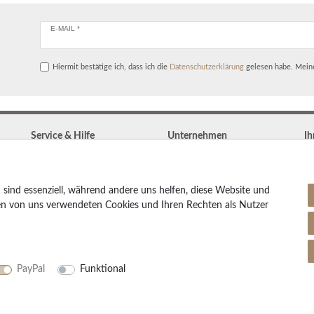
E-MAIL *
Hiermit bestätige ich, dass ich die
Daten­schutz­erklärung
gelesen habe. Meine
Service & Hilfe
Unternehmen
Ih
Kontakt
Widerrufs­recht
Zahlung & Versand
Vertrag widerrufen
Teppich Lexikon
 sind essenziell, während andere uns helfen, diese Website und
Impressum
Pflegetipps
den von uns verwendeten Cookies und Ihren Rechten als Nutzer
Daten­schutz­erklärung
AGB
Partnerprogramm
PayPal
Funktional