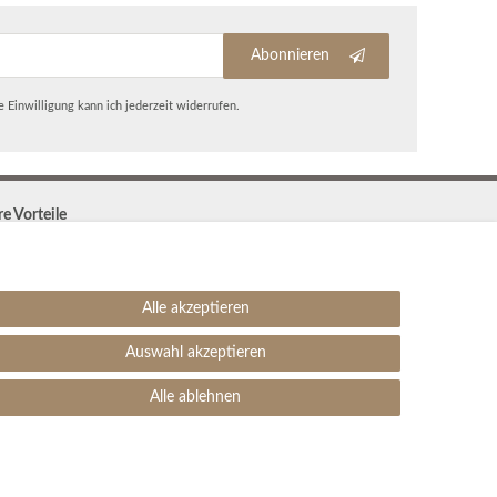
Abonnieren
 Einwilligung kann ich jederzeit widerrufen.
re Vorteile
Kostenloser Versand & Rückversand in der BRD
30 Tage Rückgaberecht
Große Auswahl
Alle akzeptieren
Kauf auf Rechnung
Einfache Auftragsverfolgung
Auswahl akzeptieren
SEHR GUT
4.99 / 5
Alle ablehnen
aus 1906 Bewertungen
bei: ebay.de,
amazon.de