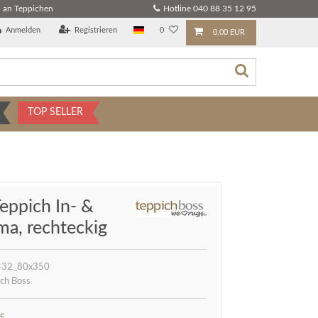
 an Teppichen
Hotline 040 88 35 12 95
Anmelden
Registrieren
0
0,00 EUR
TOP SELLER
eppich In- &
ma, rechteckig
432_80x350
ch Boss
 €