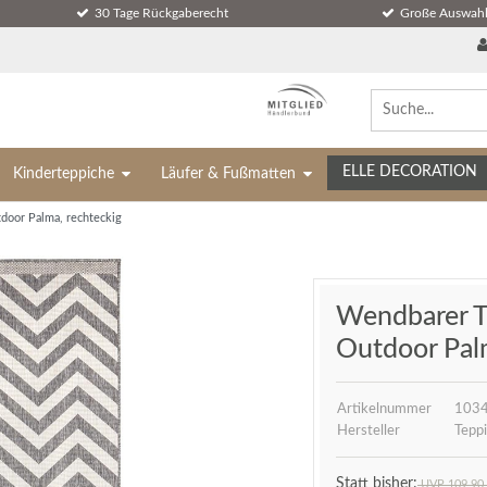
30 Tage Rückgaberecht
Große Auswahl
ELLE DECORATION
Kinderteppiche
Läufer & Fußmatten
door Palma, rechteckig
Wendbarer T
Outdoor Pal
Artikelnummer
103
Hersteller
Teppi
UVP 109,90