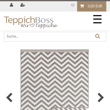
0,00 EUR
☰