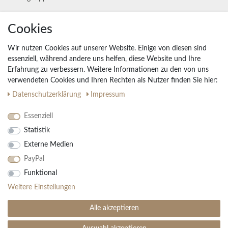
Cookies
Unternehmen
Widerrufs­recht
Wir nutzen Cookies auf unserer Website. Einige von diesen sind
Vertrag widerrufen
essenziell, während andere uns helfen, diese Website und Ihre
Erfahrung zu verbessern. Weitere Informationen zu den von uns
Impressum
verwendeten Cookies und Ihren Rechten als Nutzer finden Sie hier:
Daten­schutz­erklärung
AGB
Daten­schutz­erklärung
Impressum
Partnerprogramm
Essenziell
Statistik
Ihre Vorteile
Externe Medien
Kostenloser Versand & Rückversand in der BRD
PayPal
30 Tage Rückgaberecht
Große Auswahl
Funktional
Kauf auf Rechnung
Weitere Einstellungen
Einfache Auftragsverfolgung
Alle akzeptieren