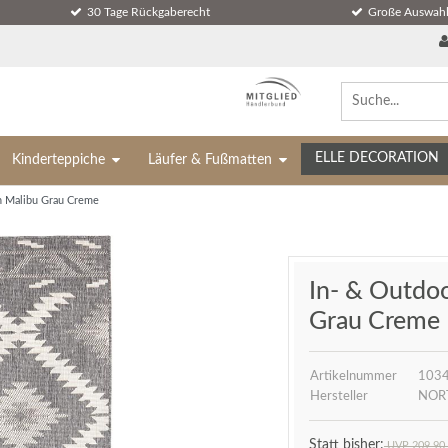
30 Tage Rückgaberecht
Große Auswahl
ELLE DECORATION
Kinderteppiche
Läufer & Fußmatten
h Malibu Grau Creme
In- & Outdo
Grau Creme
Artikelnummer
103
Hersteller
NOR
UVP 209,90