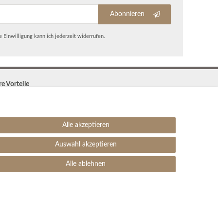
Abonnieren
 Einwilligung kann ich jederzeit widerrufen.
re Vorteile
Kostenloser Versand & Rückversand in der BRD
30 Tage Rückgaberecht
Große Auswahl
Alle akzeptieren
Kauf auf Rechnung
Einfache Auftragsverfolgung
Auswahl akzeptieren
SEHR GUT
4.99 / 5
Alle ablehnen
aus 1906 Bewertungen
bei: ebay.de,
amazon.de