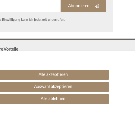
Abonnieren
 Einwilligung kann ich jederzeit widerrufen.
re Vorteile
Kostenloser Versand & Rückversand in der BRD
30 Tage Rückgaberecht
Große Auswahl
Alle akzeptieren
Kauf auf Rechnung
Einfache Auftragsverfolgung
Auswahl akzeptieren
SEHR GUT
4.99 / 5
Alle ablehnen
aus 1906 Bewertungen
bei: ebay.de,
amazon.de