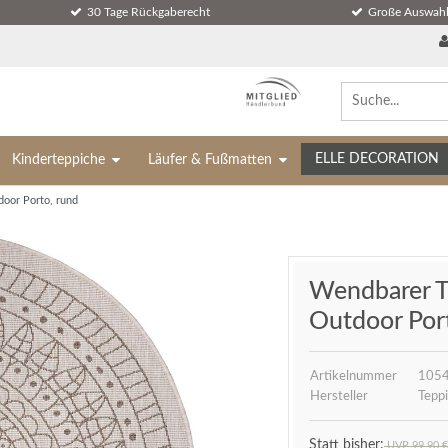
30 Tage Rückgaberecht
Große Auswahl
ELLE DECORATION
Kinderteppiche
Läufer & Fußmatten
oor Porto, rund
Wendbarer T
Outdoor Por
Artikelnummer
105
Hersteller
Teppi
UVP 99,90 €