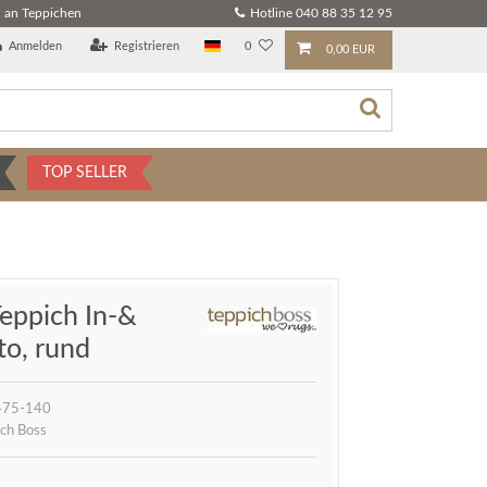
 an Teppichen
Hotline 040 88 35 12 95
Anmelden
Registrieren
0
0,00 EUR
TOP SELLER
eppich In-&
to, rund
475-140
ch Boss