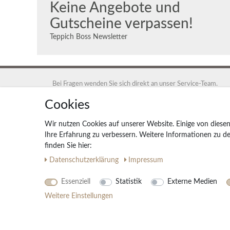
Keine Angebote und
Gutscheine verpassen!
Teppich Boss Newsletter
Bei Fragen wenden Sie sich direkt an unser Service-Team.
+49 40 88 35 12 95
Cookies
Montag - Freitag 9:00 - 17:00 Uhr
Wir nutzen Cookies auf unserer Website. Einige von diesen
service@teppich-boss.de
Ihre Erfahrung zu verbessern. Weitere Informationen zu 
finden Sie hier:
Teppich Boss GmbH, 20259 Hamburg, Teppich Boss GmbH
Daten­schutz­erklärung
Impressum
Essenziell
Statistik
Externe Medien
Weitere Einstellungen
© Copyright 2026 | Alle Rechte vorbehalten. - Teppich Boss | Realisation
c