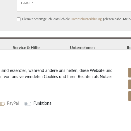
E-MAIL *
Hiermit bestätige ich, dass ich die
Daten­schutz­erklärung
gelesen habe. Meine
Service & Hilfe
Unternehmen
Ih
Kontakt
Widerrufs­recht
Zahlung & Versand
Vertrag widerrufen
Teppich Lexikon
 sind essenziell, während andere uns helfen, diese Website und
Impressum
Pflegetipps
den von uns verwendeten Cookies und Ihren Rechten als Nutzer
Daten­schutz­erklärung
AGB
Partnerprogramm
PayPal
Funktional
olornativ /