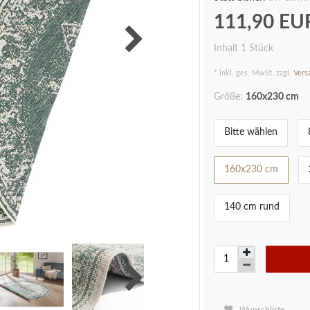
111,90 E
Inhalt
1
Stück
* inkl. ges. MwSt. zzgl.
Vers
Größe:
160x230 cm
Bitte wählen
160x230 cm
140 cm rund
Wunschliste