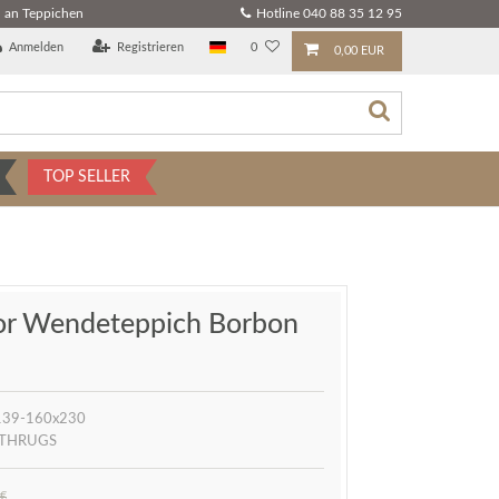
 an Teppichen
Hotline 040 88 35 12 95
Anmelden
Registrieren
0
0,00 EUR
TOP SELLER
or Wendeteppich Borbon
139-160x230
THRUGS
 €