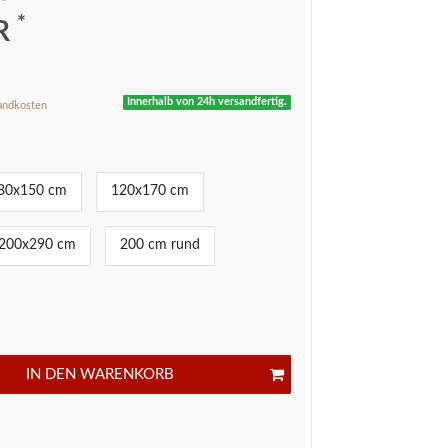
*
UR
Innerhalb von 24h versandfertig.
andkosten
80x150 cm
120x170 cm
200x290 cm
200 cm rund
IN DEN WARENKORB