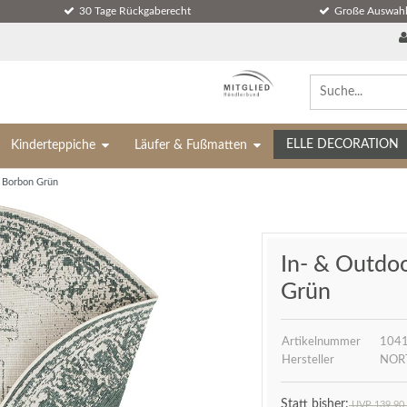
30 Tage Rückgaberecht
Große Auswahl
ELLE DECORATION
Kinderteppiche
Läufer & Fußmatten
 Borbon Grün
In- & Outdo
Grün
Artikelnummer
104
Hersteller
NOR
UVP 139,90