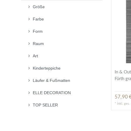
Größe
Farbe
Form
Raum
Art
Kinderteppiche
In & Ou
Fürth gr
Läufer & Fußmatten
ELLE DECORATION
57,90 €
*
inkl. ges
TOP SELLER