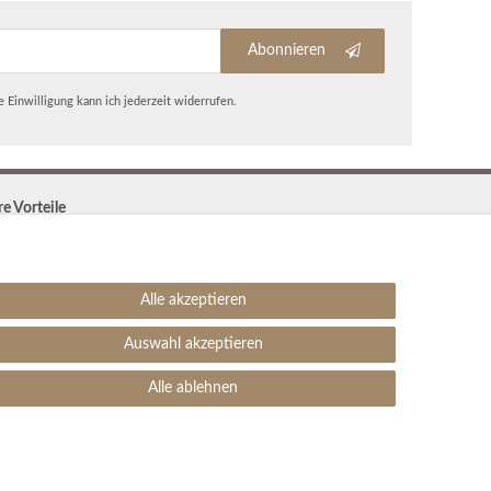
Abonnieren
 Einwilligung kann ich jederzeit widerrufen.
re Vorteile
Kostenloser Versand & Rückversand in der BRD
30 Tage Rückgaberecht
Große Auswahl
Alle akzeptieren
Kauf auf Rechnung
Einfache Auftragsverfolgung
Auswahl akzeptieren
SEHR GUT
4.99 / 5
Alle ablehnen
aus 1906 Bewertungen
bei: ebay.de,
amazon.de