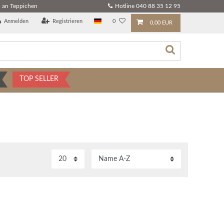
 an Teppichen
Hotline 040 88 35 12 95
Anmelden
Registrieren
0
0,00 EUR
TOP SELLER