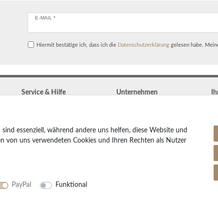
E-MAIL *
Hiermit bestätige ich, dass ich die
Daten­schutz­erklärung
gelesen habe. Meine
Service & Hilfe
Unternehmen
Ih
Kontakt
Widerrufs­recht
Zahlung & Versand
Vertrag widerrufen
Teppich Lexikon
 sind essenziell, während andere uns helfen, diese Website und
Impressum
Pflegetipps
den von uns verwendeten Cookies und Ihren Rechten als Nutzer
Daten­schutz­erklärung
AGB
Partnerprogramm
PayPal
Funktional