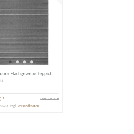
tdoor Flachgewebe Teppich
au
 *
UVP 69,90 €
. MwSt.
zzgl.
Versandkosten