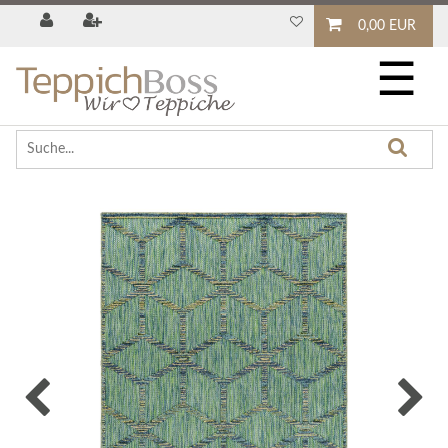
0,00 EUR
☰