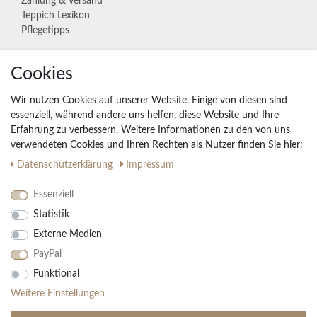
Zahlung & Versand
Teppich Lexikon
Pflegetipps
Cookies
Unternehmen
Widerrufs­recht
Wir nutzen Cookies auf unserer Website. Einige von diesen sind
Vertrag widerrufen
essenziell, während andere uns helfen, diese Website und Ihre
Erfahrung zu verbessern. Weitere Informationen zu den von uns
Impressum
verwendeten Cookies und Ihren Rechten als Nutzer finden Sie hier:
Daten­schutz­erklärung
AGB
Daten­schutz­erklärung
Impressum
Partnerprogramm
Essenziell
Statistik
Ihre Vorteile
Externe Medien
Kostenloser Versand & Rückversand in der BRD
PayPal
30 Tage Rückgaberecht
Große Auswahl
Funktional
Kauf auf Rechnung
Weitere Einstellungen
Einfache Auftragsverfolgung