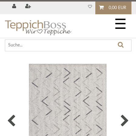
0,00 EUR
☰