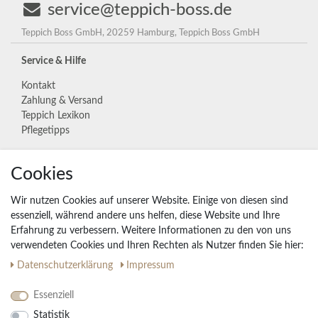
service@teppich-boss.de
Teppich Boss GmbH, 20259 Hamburg, Teppich Boss GmbH
Service & Hilfe
Kontakt
Zahlung & Versand
Teppich Lexikon
Pflegetipps
Cookies
Unternehmen
Widerrufs­recht
Wir nutzen Cookies auf unserer Website. Einige von diesen sind
Vertrag widerrufen
essenziell, während andere uns helfen, diese Website und Ihre
Erfahrung zu verbessern. Weitere Informationen zu den von uns
Impressum
verwendeten Cookies und Ihren Rechten als Nutzer finden Sie hier:
Daten­schutz­erklärung
AGB
Daten­schutz­erklärung
Impressum
Partnerprogramm
Essenziell
Statistik