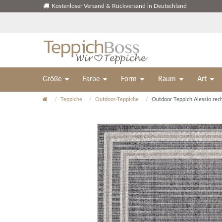
Kostenloser Versand & Rückversand in Deutschland
Größe
Farbe
Form
Raum
Art
Teppiche
Outdoor-Teppiche
Outdoor Teppich Alessio rec