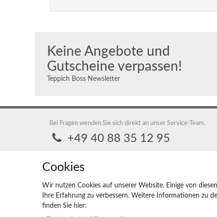
Keine Angebote und
Gutscheine verpassen!
Teppich Boss Newsletter
Bei Fragen wenden Sie sich direkt an unser Service-Team.
+49 40 88 35 12 95
Montag - Freitag 9:00 - 17:00 Uhr
Cookies
service@teppich-boss.de
Teppich Boss GmbH, 20259 Hamburg, Teppich Boss GmbH
Wir nutzen Cookies auf unserer Website. Einige von diesen
Ihre Erfahrung zu verbessern. Weitere Informationen zu 
finden Sie hier: