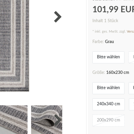
101,99 E
Inhalt
1
Stück
* inkl. ges. MwSt. zzgl.
Vers
Farbe:
Grau
Bitte wählen
Größe:
160x230 cm
Bitte wählen
240x340 cm
200x290 cm