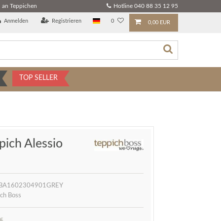
 an Teppichen
Hotline 040 88 35 12 95
Anmelden
Registrieren
0
0,00 EUR
TOP SELLER
ich Alessio
BA1602304901GREY
ch Boss
 €