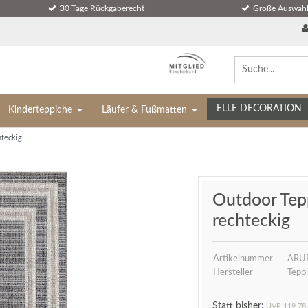
30 Tage Rückgaberecht
Große Auswahl
ELLE DECORATION
Kinderteppiche
Läufer & Fußmatten
hteckig
Outdoor Tepp
rechteckig
Artikelnummer
ARU
Hersteller
Teppi
UVP 119,78