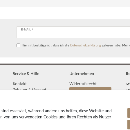
E-MAIL *
Hiermit bestätige ich, dass ich die
Daten­schutz­erklärung
gelesen habe. Meine
Service & Hilfe
Unternehmen
Ih
Kontakt
Widerrufs­recht
Zahlung & Versand
Vertrag widerrufen
Teppich Lexikon
Impressum
Pflegetipps
Daten­schutz­erklärung
 sind essenziell, während andere uns helfen, diese Website und
AGB
den von uns verwendeten Cookies und Ihren Rechten als Nutzer
Partnerprogramm