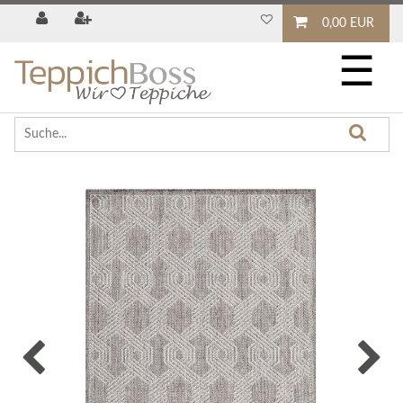
0,00 EUR
☰