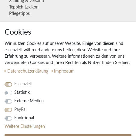
Zahlung & Versand
Teppich Lexikon
Pflegetipps
Cookies
Unternehmen
Widerrufs­recht
Wir nutzen Cookies auf unserer Website. Einige von diesen sind
Vertrag widerrufen
essenziell, während andere uns helfen, diese Website und Ihre
Erfahrung zu verbessern. Weitere Informationen zu den von uns
Impressum
verwendeten Cookies und Ihren Rechten als Nutzer finden Sie hier:
Daten­schutz­erklärung
AGB
Daten­schutz­erklärung
Impressum
Partnerprogramm
Essenziell
Statistik
Ihre Vorteile
Externe Medien
Kostenloser Versand & Rückversand in der BRD
PayPal
30 Tage Rückgaberecht
Große Auswahl
Funktional
Kauf auf Rechnung
Weitere Einstellungen
Einfache Auftragsverfolgung