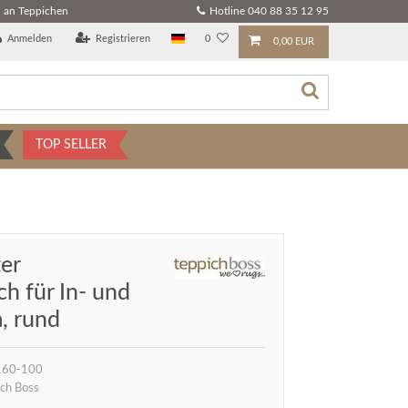
 an Teppichen
Hotline 040 88 35 12 95
Anmelden
Registrieren
0
0,00 EUR
TOP SELLER
er
h für In- und
a, rund
160-100
ch Boss