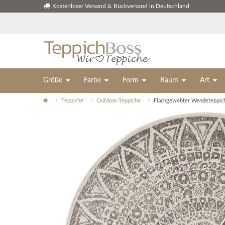
Kostenloser Versand & Rückversand in Deutschland
Größe
Farbe
Form
Raum
Art
Teppiche
Outdoor-Teppiche
Flachgewebter Wendeteppich f