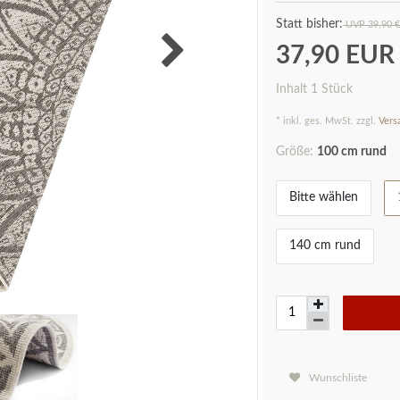
UVP 39,90 €
37,90 EU
Inhalt
1
Stück
* inkl. ges. MwSt. zzgl.
Vers
Größe:
100 cm rund
Bitte wählen
140 cm rund
Wunschliste