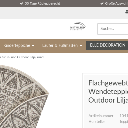
30 Tage Rückgaberecht
Große Auswahl
ELLE DECORATION
Kinderteppiche
Läufer & Fußmatten
ür In- und Outdoor Lilja, rund
Flachgewebt
Wendeteppic
Outdoor Lilj
Artikelnummer
104
Hersteller
Teppi