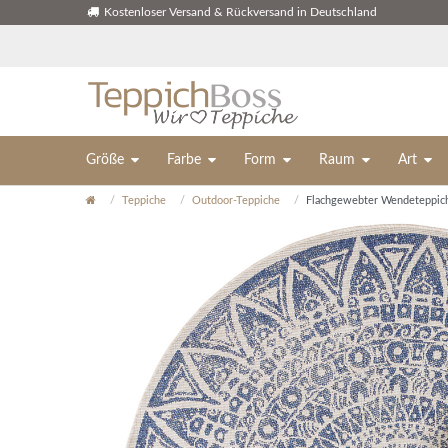
Kostenloser Versand & Rückversand in Deutschland
Größe
Farbe
Form
Raum
Art
Teppiche
Outdoor-Teppiche
Flachgewebter Wendeteppich f