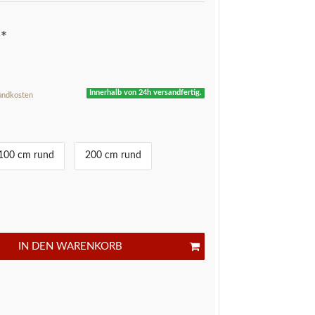
*
R
Innerhalb von 24h versandfertig.
andkosten
100 cm rund
200 cm rund
IN DEN WARENKORB