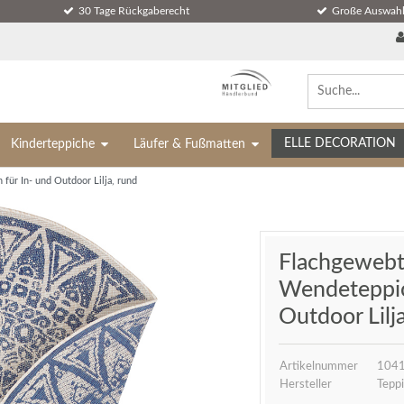
30 Tage Rückgaberecht
Große Auswahl
ELLE DECORATION
Kinderteppiche
Läufer & Fußmatten
ür In- und Outdoor Lilja, rund
Flachgewebt
Wendeteppic
Outdoor Lilj
Artikelnummer
104
Hersteller
Teppi