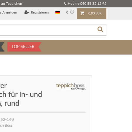
 an Teppichen
Hotline 040 88 35 12 95
Anmelden
Registrieren
0
0,00 EUR
TOP SELLER
er
h für In- und
a, rund
162-140
ch Boss