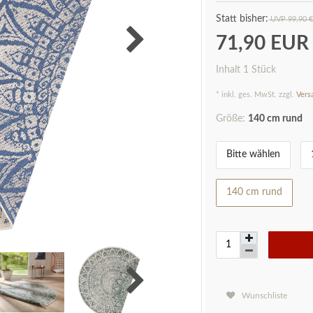
UVP 99,90 €
71,90 EU
Inhalt
1
Stück
* inkl. ges. MwSt. zzgl.
Vers
Größe:
140 cm rund
Bitte wählen
140 cm rund
Wunschliste