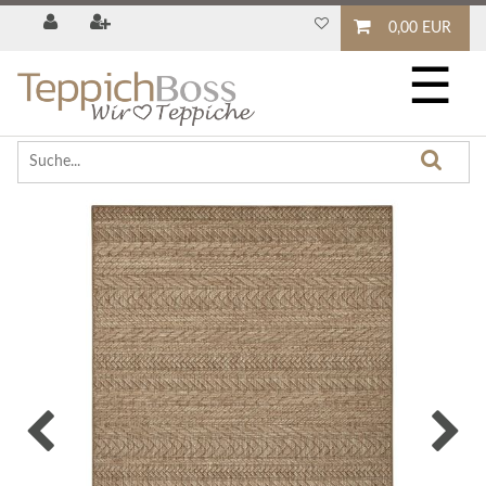
0,00 EUR
☰