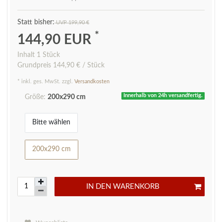
UVP 199,90 €
*
144,90 EUR
Inhalt
1
Stück
Grundpreis
144,90 € / Stück
* inkl. ges. MwSt. zzgl.
Versandkosten
Innerhalb von 24h versandfertig.
Größe:
200x290 cm
Bitte wählen
200x290 cm
IN DEN WARENKORB