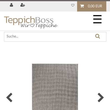
0,00 EUR
☰