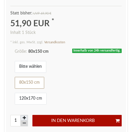
UVP 69,90 €
*
51,90 EUR
Inhalt
1
Stück
* inkl. ges. MwSt. zzgl.
Versandkosten
Innerhalb von 24h versandfertig.
Größe:
80x150 cm
Bitte wählen
80x150 cm
120x170 cm
IN DEN WARENKORB