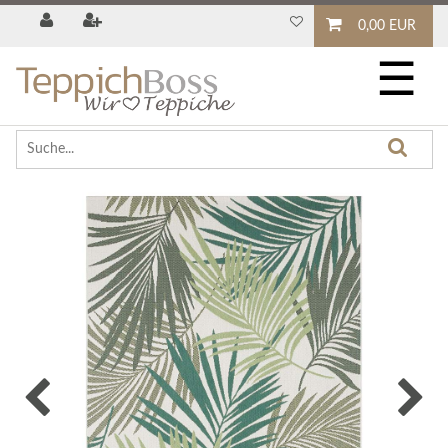
0,00 EUR
☰