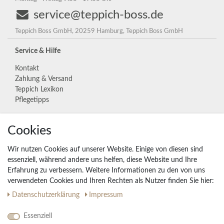
service@teppich-boss.de
Teppich Boss GmbH, 20259 Hamburg, Teppich Boss GmbH
Service & Hilfe
Kontakt
Zahlung & Versand
Teppich Lexikon
Pflegetipps
Cookies
Unternehmen
Widerrufs­recht
Wir nutzen Cookies auf unserer Website. Einige von diesen sind
Vertrag widerrufen
essenziell, während andere uns helfen, diese Website und Ihre
Erfahrung zu verbessern. Weitere Informationen zu den von uns
Impressum
verwendeten Cookies und Ihren Rechten als Nutzer finden Sie hier:
Daten­schutz­erklärung
AGB
Daten­schutz­erklärung
Impressum
Partnerprogramm
Essenziell