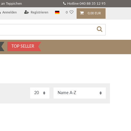
 an Teppichen
Hotline 040 88 35 12 95
Anmelden
Registrieren
0
0,00 EUR
TOP SELLER