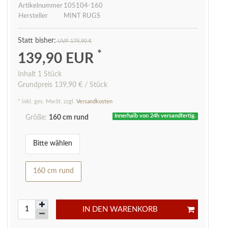
Artikelnummer
105104-160
Hersteller
MINT RUGS
UVP 179,90 €
*
139,90 EUR
Inhalt
1
Stück
Grundpreis
139,90 € / Stück
* inkl. ges. MwSt. zzgl.
Versandkosten
Innerhalb von 24h versandfertig.
Größe:
160 cm rund
Bitte wählen
160 cm rund
IN DEN WARENKORB