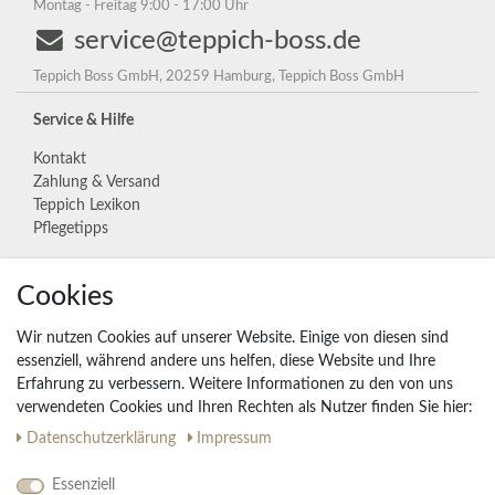
Montag - Freitag 9:00 - 17:00 Uhr
service@teppich-boss.de
Teppich Boss GmbH, 20259 Hamburg, Teppich Boss GmbH
Service & Hilfe
Kontakt
Zahlung & Versand
Teppich Lexikon
Pflegetipps
Cookies
Unternehmen
Widerrufs­recht
Wir nutzen Cookies auf unserer Website. Einige von diesen sind
Vertrag widerrufen
essenziell, während andere uns helfen, diese Website und Ihre
Erfahrung zu verbessern. Weitere Informationen zu den von uns
Impressum
verwendeten Cookies und Ihren Rechten als Nutzer finden Sie hier:
Daten­schutz­erklärung
AGB
Daten­schutz­erklärung
Impressum
Partnerprogramm
Essenziell