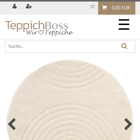
0,00 EUR
☰