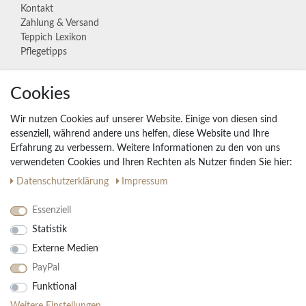
Kontakt
Zahlung & Versand
Teppich Lexikon
Pflegetipps
Cookies
Unternehmen
Widerrufs­recht
Wir nutzen Cookies auf unserer Website. Einige von diesen sind
Vertrag widerrufen
essenziell, während andere uns helfen, diese Website und Ihre
Erfahrung zu verbessern. Weitere Informationen zu den von uns
Impressum
verwendeten Cookies und Ihren Rechten als Nutzer finden Sie hier:
Daten­schutz­erklärung
AGB
Daten­schutz­erklärung
Impressum
Partnerprogramm
Essenziell
Statistik
Ihre Vorteile
Externe Medien
Kostenloser Versand & Rückversand in der BRD
PayPal
30 Tage Rückgaberecht
Große Auswahl
Funktional
Kauf auf Rechnung