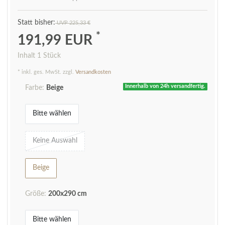
UVP 225,33 €
*
191,99 EUR
Inhalt
1
Stück
* inkl. ges. MwSt. zzgl.
Versandkosten
Innerhalb von 24h versandfertig.
Farbe:
Beige
Bitte wählen
Keine Auswahl
Beige
Größe:
200x290 cm
Bitte wählen