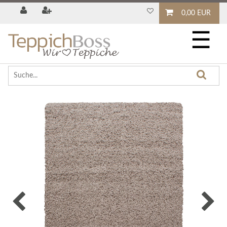
0,00 EUR
☰