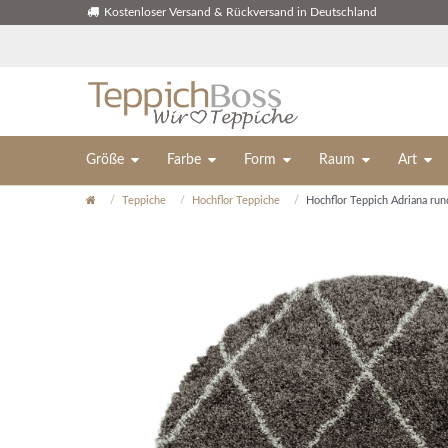
Kostenloser Versand & Rückversand in Deutschland
Größe
Farbe
Form
Raum
Art
Teppiche
Hochflor Teppiche
Hochflor Teppich Adriana run