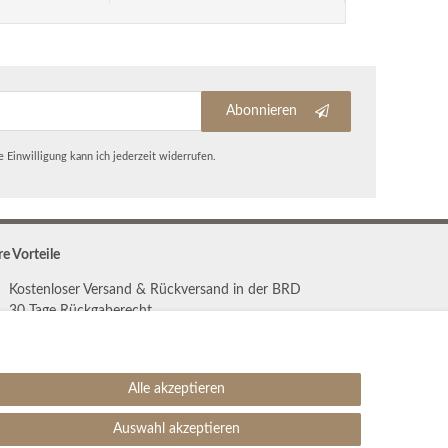
Abonnieren
 Einwilligung kann ich jederzeit widerrufen.
re Vorteile
Kostenloser Versand & Rückversand in der BRD
30 Tage Rückgaberecht
Große Auswahl
Kauf auf Rechnung
Einfache Auftragsverfolgung
Alle akzeptieren
Auswahl akzeptieren
SEHR GUT