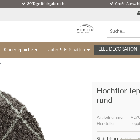
30 Tage Rückgaberecht
Große Auswahl
ELLE DECORATION
Kinderteppiche
Läufer & Fußmatten
d
Hochflor Tep
rund
Artikelnummer
ALV
Hersteller
Teppi
UVP 83,33 €