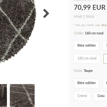
70,99 EU
Inhalt
1
Stück
* inkl. ges. MwSt. zzgl.
Vers
Größe:
160 cm rund
Bitte wählen
120 cm rund
Farbe:
Taupe
Bitte wählen
Creme
Grau