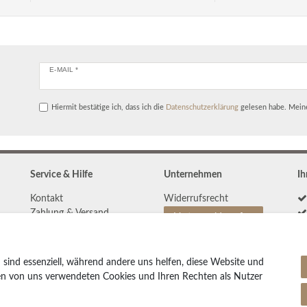
E-MAIL *
Hiermit bestätige ich, dass ich die
Daten­schutz­erklärung
gelesen habe. Meine
Service & Hilfe
Unternehmen
Ih
Kontakt
Widerrufs­recht
Zahlung & Versand
Vertrag widerrufen
Teppich Lexikon
Impressum
Pflegetipps
Daten­schutz­erklärung
 sind essenziell, während andere uns helfen, diese Website und
AGB
den von uns verwendeten Cookies und Ihren Rechten als Nutzer
Partnerprogramm