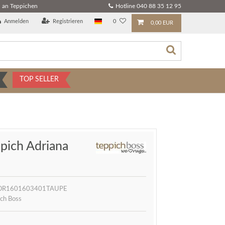
 an Teppichen
Hotline 040 88 35 12 95
Anmelden
Registrieren
0
0,00 EUR
TOP SELLER
pich Adriana
OR1601603401TAUPE
ch Boss