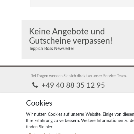
Keine Angebote und
Gutscheine verpassen!
Teppich Boss Newsletter
Bei Fragen wenden Sie sich direkt an unser Service-Team.
+49 40 88 35 12 95
Montag - Freitag 9:00 - 17:00 Uhr
Cookies
service@teppich-boss.de
Teppich Boss GmbH, 20259 Hamburg, Teppich Boss GmbH
Wir nutzen Cookies auf unserer Website. Einige von diesen
Ihre Erfahrung zu verbessern. Weitere Informationen zu 
finden Sie hier: