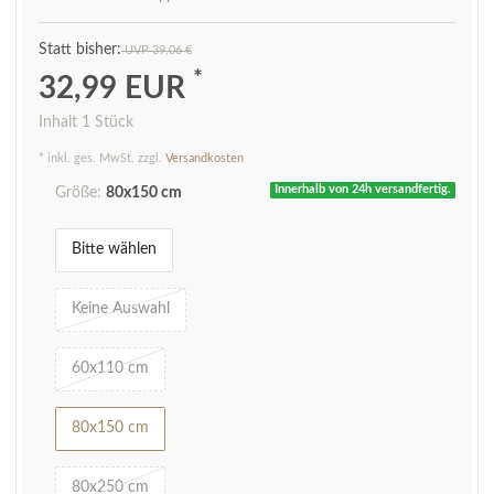
UVP 39,06 €
*
32,99 EUR
Inhalt
1
Stück
* inkl. ges. MwSt. zzgl.
Versandkosten
Innerhalb von 24h versandfertig.
Größe:
80x150 cm
Bitte wählen
Keine Auswahl
60x110 cm
80x150 cm
80x250 cm