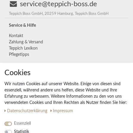
service@teppich-boss.de
Teppich Boss GmbH, 20259 Hamburg, Teppich Boss GmbH
Service & Hilfe
Kontakt
Zahlung & Versand
Teppich Lexikon
Pflegetipps
Cookies
Unternehmen
Widerrufs­recht
Wir nutzen Cookies auf unserer Website. Einige von diesen sind
Vertrag widerrufen
essenziell, während andere uns helfen, diese Website und Ihre
Erfahrung zu verbessern. Weitere Informationen zu den von uns
Impressum
verwendeten Cookies und Ihren Rechten als Nutzer finden Sie hier:
Daten­schutz­erklärung
AGB
Daten­schutz­erklärung
Impressum
Partnerprogramm
Essenziell
Statistik