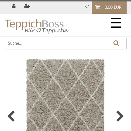
0,00 EUR
☰