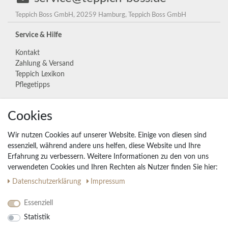
Teppich Boss GmbH, 20259 Hamburg, Teppich Boss GmbH
Service & Hilfe
Kontakt
Zahlung & Versand
Teppich Lexikon
Pflegetipps
Unternehmen
Cookies
Widerrufs­recht
Wir nutzen Cookies auf unserer Website. Einige von diesen sind
Vertrag widerrufen
essenziell, während andere uns helfen, diese Website und Ihre
Erfahrung zu verbessern. Weitere Informationen zu den von uns
Impressum
verwendeten Cookies und Ihren Rechten als Nutzer finden Sie hier:
Daten­schutz­erklärung
AGB
Daten­schutz­erklärung
Impressum
Partnerprogramm
Essenziell
Statistik
Ihre Vorteile