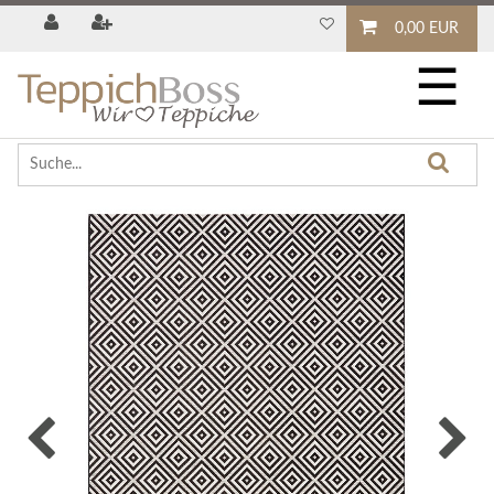
0,00 EUR
☰