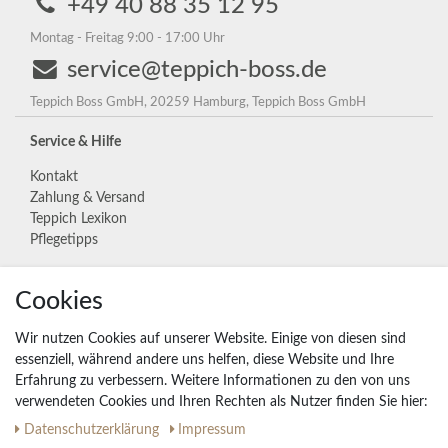
+49 40 88 35 12 95
Montag - Freitag 9:00 - 17:00 Uhr
service@teppich-boss.de
Teppich Boss GmbH, 20259 Hamburg, Teppich Boss GmbH
Service & Hilfe
Kontakt
Zahlung & Versand
Teppich Lexikon
Pflegetipps
Cookies
Unternehmen
Widerrufs­recht
Wir nutzen Cookies auf unserer Website. Einige von diesen sind
Vertrag widerrufen
essenziell, während andere uns helfen, diese Website und Ihre
Erfahrung zu verbessern. Weitere Informationen zu den von uns
Impressum
verwendeten Cookies und Ihren Rechten als Nutzer finden Sie hier:
Daten­schutz­erklärung
AGB
Daten­schutz­erklärung
Impressum