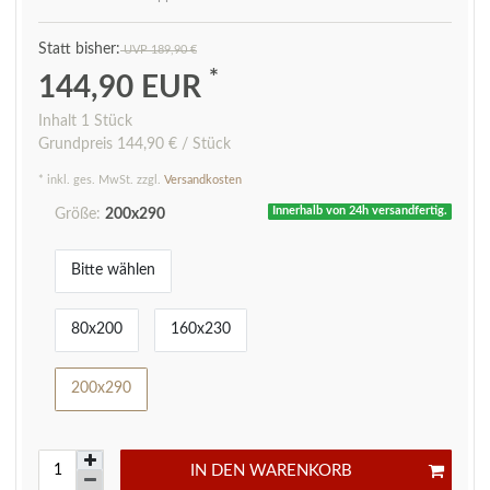
UVP 189,90 €
*
144,90 EUR
Inhalt
1
Stück
Grundpreis
144,90 € / Stück
* inkl. ges. MwSt. zzgl.
Versandkosten
Innerhalb von 24h versandfertig.
Größe:
200x290
Bitte wählen
80x200
160x230
200x290
IN DEN WARENKORB