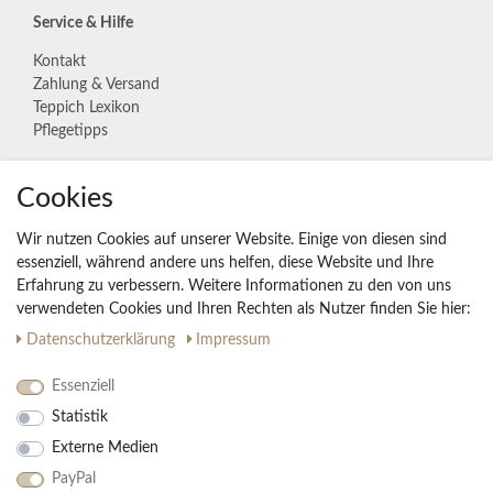
Service & Hilfe
Kontakt
Zahlung & Versand
Teppich Lexikon
Pflegetipps
Unternehmen
Cookies
Widerrufs­recht
Wir nutzen Cookies auf unserer Website. Einige von diesen sind
Vertrag widerrufen
essenziell, während andere uns helfen, diese Website und Ihre
Erfahrung zu verbessern. Weitere Informationen zu den von uns
Impressum
verwendeten Cookies und Ihren Rechten als Nutzer finden Sie hier:
Daten­schutz­erklärung
AGB
Daten­schutz­erklärung
Impressum
Partnerprogramm
Essenziell
Statistik
Ihre Vorteile
Externe Medien
Kostenloser Versand & Rückversand in der BRD
PayPal
30 Tage Rückgaberecht