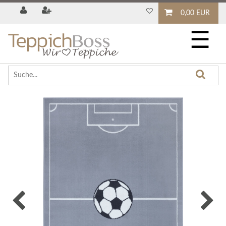
0,00 EUR
☰