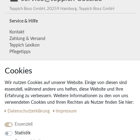
Teppich Boss GmbH, 20259 Hamburg, Teppich Boss GmbH
Service & Hilfe
Kontakt
Zahlung & Versand
Teppich Lexikon
Pflegetipps
Cookies
Unternehmen
Widerrufs­recht
Wir nutzen Cookies auf unserer Website. Einige von diesen sind
Vertrag widerrufen
essenziell, während andere uns helfen, diese Website und Ihre
Erfahrung zu verbessern. Weitere Informationen zu den von uns
Impressum
verwendeten Cookies und Ihren Rechten als Nutzer finden Sie hier:
Daten­schutz­erklärung
AGB
Daten­schutz­erklärung
Impressum
Partnerprogramm
Essenziell
Statistik
Ihre Vorteile