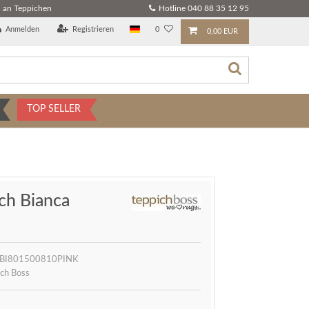
 an Teppichen
Hotline 040 88 35 12 95
Anmelden
Registrieren
0
0,00 EUR
TOP SELLER
ch Bianca
BI801500810PINK
ch Boss