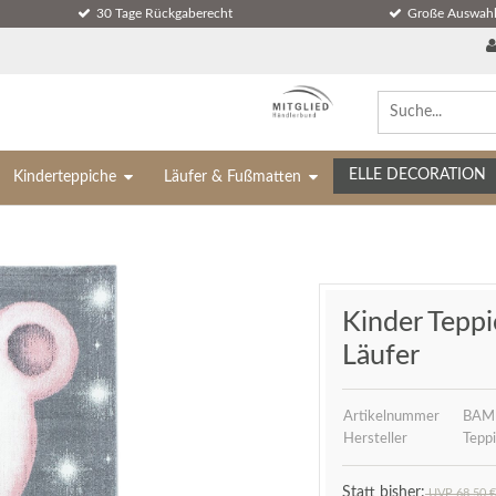
30 Tage Rückgaberecht
Große Auswahl
ELLE DECORATION
Kinderteppiche
Läufer & Fußmatten
Kinder Teppi
Läufer
Artikelnummer
BAM
Hersteller
Teppi
UVP 68,50 €