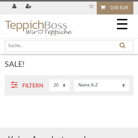
0,00 EUR
☰
SALE!
FILTERN