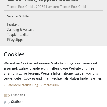
Teppich Boss GmbH, 20259 Hamburg, Teppich Boss GmbH
Service & Hilfe
Kontakt
Zahlung & Versand
Teppich Lexikon
Pflegetipps
Unternehmen
Cookies
Widerrufs­recht
Wir nutzen Cookies auf unserer Website. Einige von diesen sind
Vertrag widerrufen
essenziell, während andere uns helfen, diese Website und Ihre
Erfahrung zu verbessern. Weitere Informationen zu den von uns
Impressum
verwendeten Cookies und Ihren Rechten als Nutzer finden Sie hier:
Daten­schutz­erklärung
AGB
Daten­schutz­erklärung
Impressum
Partnerprogramm
Essenziell
Statistik
Ihre Vorteile