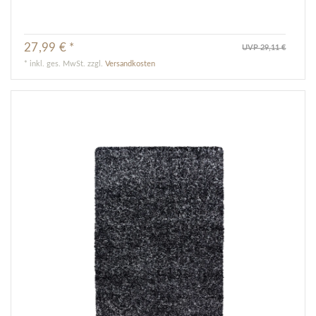
27,99 € *
UVP 29,11 €
*
inkl. ges. MwSt.
zzgl.
Versandkosten