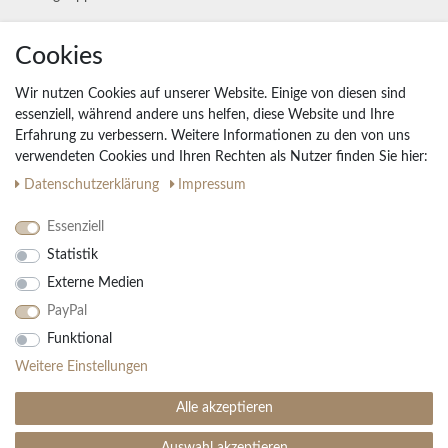
Unternehmen
Cookies
Widerrufs­recht
Wir nutzen Cookies auf unserer Website. Einige von diesen sind
Vertrag widerrufen
essenziell, während andere uns helfen, diese Website und Ihre
Erfahrung zu verbessern. Weitere Informationen zu den von uns
Impressum
verwendeten Cookies und Ihren Rechten als Nutzer finden Sie hier:
Daten­schutz­erklärung
AGB
Daten­schutz­erklärung
Impressum
Partnerprogramm
Essenziell
Statistik
Ihre Vorteile
Externe Medien
Kostenloser Versand & Rückversand in der BRD
PayPal
30 Tage Rückgaberecht
Große Auswahl
Funktional
Kauf auf Rechnung
Weitere Einstellungen
Einfache Auftragsverfolgung
Alle akzeptieren