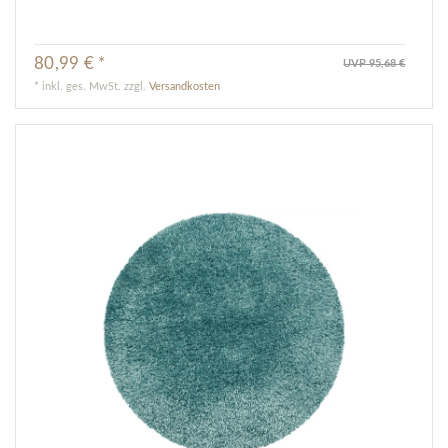
80,99 € *
UVP 95,68 €
*
inkl. ges. MwSt.
zzgl.
Versandkosten