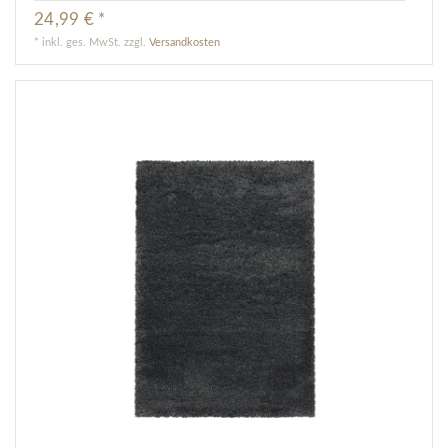
24,99 € *
*
inkl. ges. MwSt.
zzgl.
Versandkosten