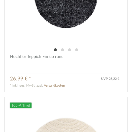
Hochflor Teppich Enrico rund
26,99 € *
UVP 28,22 €
*
inkl. ges. MwSt.
zzgl.
Versandkosten
Top-Artikel