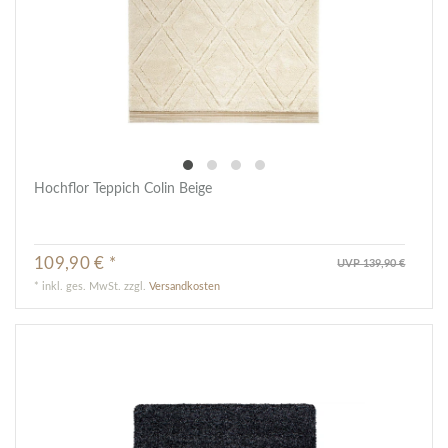
Hochflor Teppich Colin Beige
109,90 € *
UVP 139,90 €
*
inkl. ges. MwSt.
zzgl.
Versandkosten