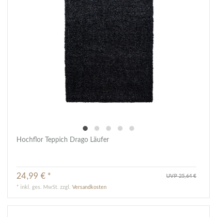
Hochflor Teppich Drago Läufer
24,99 € *
UVP 25,64 €
*
inkl. ges. MwSt.
zzgl.
Versandkosten