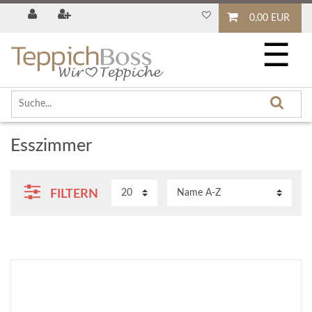
0,00 EUR
☰
Esszimmer
FILTERN