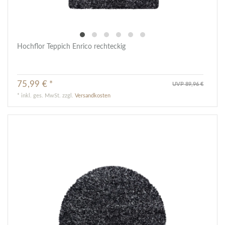
Hochflor Teppich Enrico rechteckig
75,99 € *
UVP 89,96 €
*
inkl. ges. MwSt.
zzgl.
Versandkosten