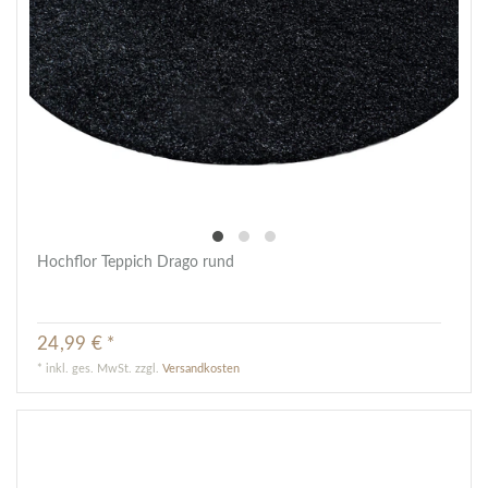
Hochflor Teppich Drago rund
24,99 € *
*
inkl. ges. MwSt.
zzgl.
Versandkosten