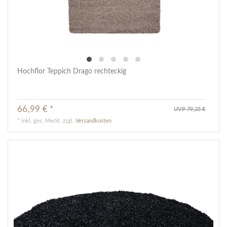
Hochflor Teppich Drago rechteckig
66,99 € *
UVP 79,25 €
*
inkl. ges. MwSt.
zzgl.
Versandkosten