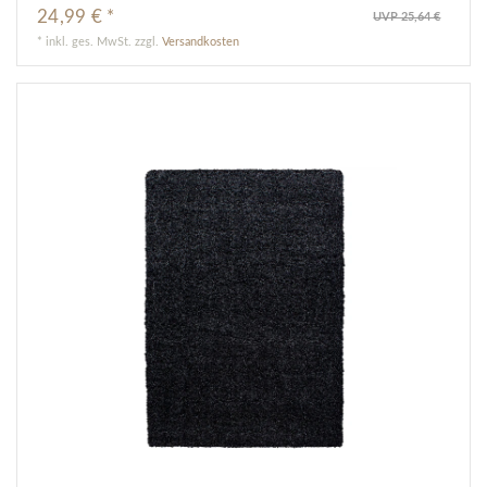
24,99 € *
UVP 25,64 €
*
inkl. ges. MwSt.
zzgl.
Versandkosten