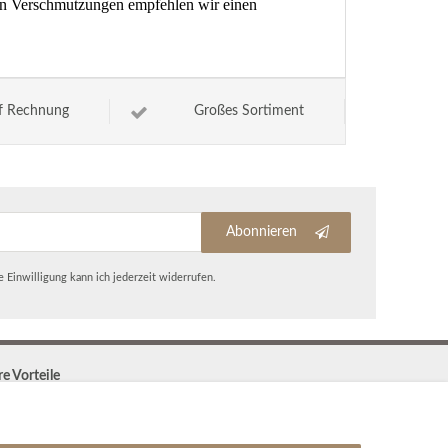
ren Verschmutzungen empfehlen wir einen
f Rechnung
Großes Sortiment
Abonnieren
 Einwilligung kann ich jederzeit widerrufen.
re Vorteile
Kostenloser Versand & Rückversand in der BRD
30 Tage Rückgaberecht