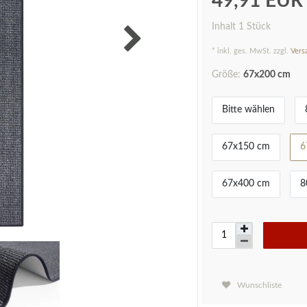
49,91 EU
Inhalt
1
Stück
* inkl. ges. MwSt. zzgl.
Vers
Größe:
67x200 cm
Bitte wählen
67x150 cm
6
67x400 cm
8
Wunschliste