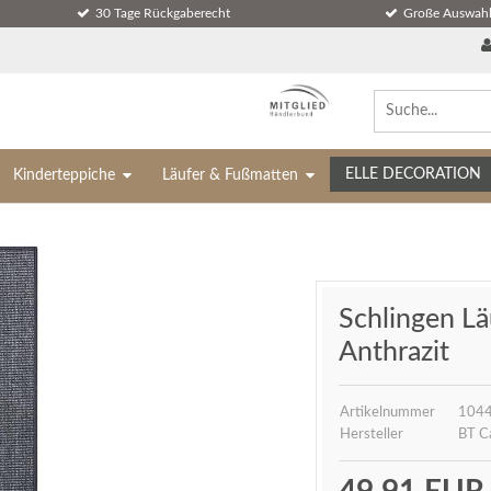
30 Tage Rückgaberecht
Große Auswahl
ELLE DECORATION
Kinderteppiche
Läufer & Fußmatten
Schlingen Lä
Anthrazit
Artikelnummer
1044
Hersteller
BT C