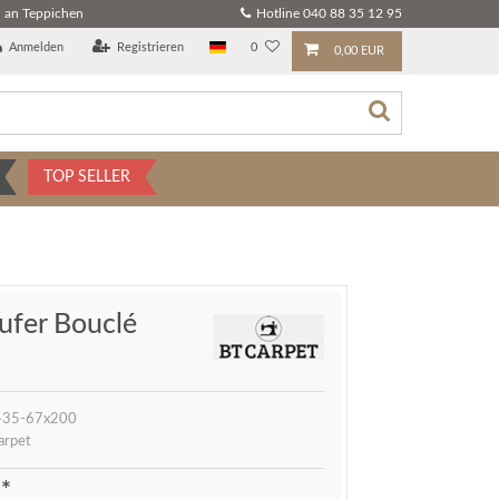
 an Teppichen
Hotline 040 88 35 12 95
Anmelden
Registrieren
0
0,00 EUR
TOP SELLER
ufer Bouclé
35-67x200
arpet
*