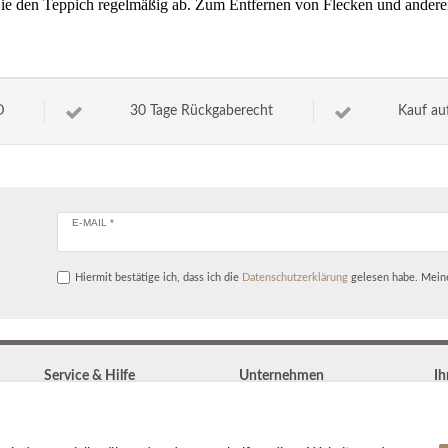
n Sie den Teppich regelmäßig ab. Zum Entfernen von Flecken und ande
D
30 Tage Rückgaberecht
Kauf au
E-MAIL *
Hiermit bestätige ich, dass ich die
Daten­schutz­erklärung
gelesen habe. Meine
Service & Hilfe
Unternehmen
Ih
Kontakt
Widerrufs­recht
Zahlung & Versand
Vertrag widerrufen