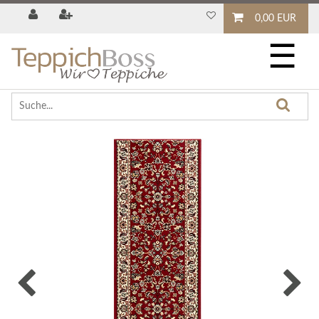
0,00 EUR
☰