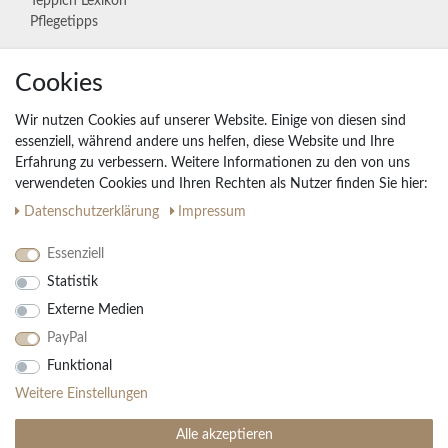
Teppich Lexikon
Pflegetipps
Cookies
Unternehmen
Widerrufs­recht
Wir nutzen Cookies auf unserer Website. Einige von diesen sind
Vertrag widerrufen
essenziell, während andere uns helfen, diese Website und Ihre
Erfahrung zu verbessern. Weitere Informationen zu den von uns
Impressum
verwendeten Cookies und Ihren Rechten als Nutzer finden Sie hier:
Daten­schutz­erklärung
AGB
Daten­schutz­erklärung
Impressum
Partnerprogramm
Essenziell
Statistik
Ihre Vorteile
Externe Medien
Kostenloser Versand & Rückversand in der BRD
PayPal
30 Tage Rückgaberecht
Große Auswahl
Funktional
Kauf auf Rechnung
Weitere Einstellungen
Einfache Auftragsverfolgung
Alle akzeptieren