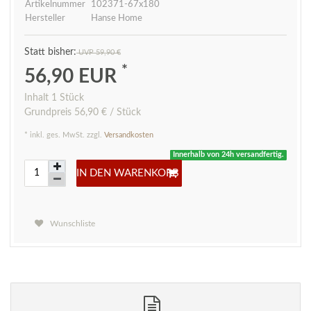
Artikelnummer
102371-67x180
Hersteller
Hanse Home
UVP 59,90 €
*
56,90 EUR
Inhalt
1
Stück
Grundpreis
56,90 € / Stück
* inkl. ges. MwSt. zzgl.
Versandkosten
Innerhalb von 24h versandfertig.
IN DEN WARENKORB
Wunschliste