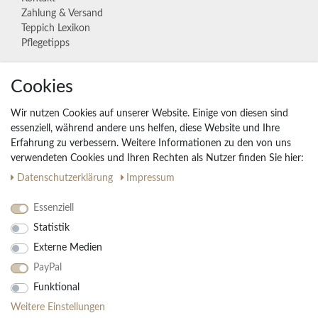
Zahlung & Versand
Teppich Lexikon
Pflegetipps
Cookies
Unternehmen
Widerrufs­recht
Wir nutzen Cookies auf unserer Website. Einige von diesen sind
Vertrag widerrufen
essenziell, während andere uns helfen, diese Website und Ihre
Erfahrung zu verbessern. Weitere Informationen zu den von uns
Impressum
verwendeten Cookies und Ihren Rechten als Nutzer finden Sie hier:
Daten­schutz­erklärung
AGB
Daten­schutz­erklärung
Impressum
Partnerprogramm
Essenziell
Statistik
Ihre Vorteile
Externe Medien
Kostenloser Versand & Rückversand in der BRD
PayPal
30 Tage Rückgaberecht
Große Auswahl
Funktional
Kauf auf Rechnung
Weitere Einstellungen
Einfache Auftragsverfolgung