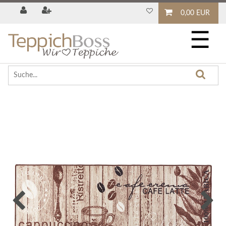
0,00 EUR
☰