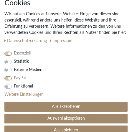
Cookies
Unternehmen
Widerrufs­recht
Wir nutzen Cookies auf unserer Website. Einige von diesen sind
Vertrag widerrufen
essenziell, während andere uns helfen, diese Website und Ihre
Erfahrung zu verbessern. Weitere Informationen zu den von uns
Impressum
verwendeten Cookies und Ihren Rechten als Nutzer finden Sie hier:
Daten­schutz­erklärung
AGB
Daten­schutz­erklärung
Impressum
Partnerprogramm
Essenziell
Statistik
Ihre Vorteile
Externe Medien
Kostenloser Versand & Rückversand in der BRD
PayPal
30 Tage Rückgaberecht
Große Auswahl
Funktional
Kauf auf Rechnung
Weitere Einstellungen
Einfache Auftragsverfolgung
Alle akzeptieren
Auswahl akzeptieren
SEHR GUT
(4.99 / 5)
aus
1906
Bewertungen bei: ebay.de, amazon.de ⓘ
Alle ablehnen