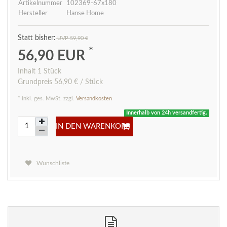
Artikelnummer
102369-67x180
Hersteller
Hanse Home
UVP 59,90 €
*
56,90 EUR
Inhalt
1
Stück
Grundpreis
56,90 € / Stück
* inkl. ges. MwSt. zzgl.
Versandkosten
Innerhalb von 24h versandfertig.
IN DEN WARENKORB
Wunschliste