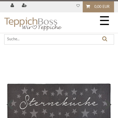
0,00 EUR
☰