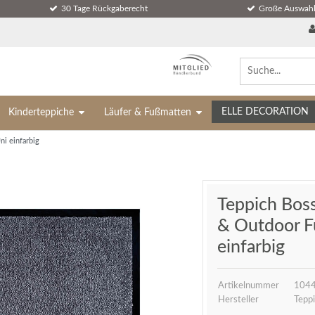
30 Tage Rückgaberecht
Große Auswahl
ELLE DECORATION
Kinderteppiche
Läufer & Fußmatten
i einfarbig
Teppich Boss
& Outdoor F
einfarbig
Artikelnummer
1044
Hersteller
Teppi