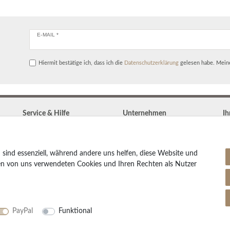
E-MAIL *
Hiermit bestätige ich, dass ich die
Daten­schutz­erklärung
gelesen habe. Meine
Service & Hilfe
Unternehmen
Ih
Kontakt
Widerrufs­recht
Zahlung & Versand
Vertrag widerrufen
Teppich Lexikon
 sind essenziell, während andere uns helfen, diese Website und
Impressum
Pflegetipps
den von uns verwendeten Cookies und Ihren Rechten als Nutzer
Daten­schutz­erklärung
AGB
Partnerprogramm
PayPal
Funktional