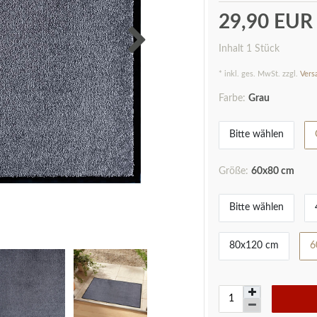
29,90 EU
Inhalt
1
Stück
* inkl. ges. MwSt. zzgl.
Vers
Farbe:
Grau
Bitte wählen
Größe:
60x80 cm
Bitte wählen
80x120 cm
6