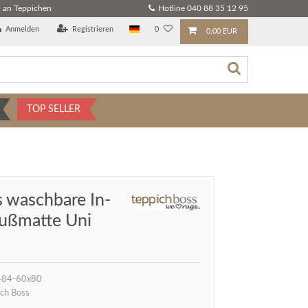
 an Teppichen
Hotline 040 88 35 12 95
Anmelden
Registrieren
0
0,00 EUR
TOP SELLER
 waschbare In-
ußmatte Uni
84-60x80
ch Boss