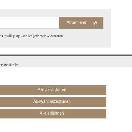
Abonnieren
 Einwilligung kann ich jederzeit widerrufen.
re Vorteile
Kostenloser Versand & Rückversand in der BRD
30 Tage Rückgaberecht
Große Auswahl
Alle akzeptieren
Kauf auf Rechnung
Einfache Auftragsverfolgung
Auswahl akzeptieren
SEHR GUT
4.99 / 5
Alle ablehnen
aus 1906 Bewertungen
bei: ebay.de,
amazon.de