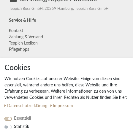
Teppich Boss GmbH, 20259 Hamburg, Teppich Boss GmbH
Service & Hilfe
Kontakt
Zahlung & Versand
Teppich Lexikon
Pflegetipps
Unternehmen
Cookies
Widerrufs­recht
Wir nutzen Cookies auf unserer Website. Einige von diesen sind
Vertrag widerrufen
essenziell, während andere uns helfen, diese Website und Ihre
Erfahrung zu verbessern. Weitere Informationen zu den von uns
Impressum
verwendeten Cookies und Ihren Rechten als Nutzer finden Sie hier:
Daten­schutz­erklärung
AGB
Daten­schutz­erklärung
Impressum
Partnerprogramm
Essenziell
Statistik
Ihre Vorteile