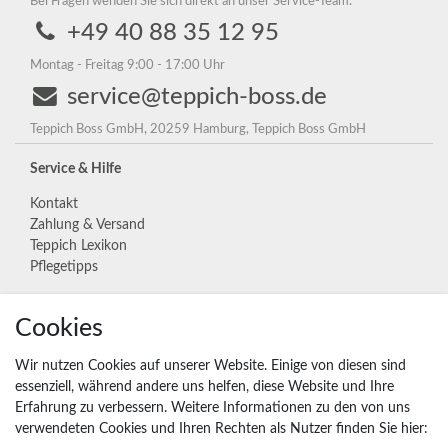
Bei Fragen wenden Sie sich direkt an unser Service-Team.
+49 40 88 35 12 95
Montag - Freitag 9:00 - 17:00 Uhr
service@teppich-boss.de
Teppich Boss GmbH, 20259 Hamburg, Teppich Boss GmbH
Service & Hilfe
Kontakt
Zahlung & Versand
Teppich Lexikon
Pflegetipps
Unternehmen
Cookies
Widerrufs­recht
Wir nutzen Cookies auf unserer Website. Einige von diesen sind
Vertrag widerrufen
essenziell, während andere uns helfen, diese Website und Ihre
Erfahrung zu verbessern. Weitere Informationen zu den von uns
Impressum
verwendeten Cookies und Ihren Rechten als Nutzer finden Sie hier:
Daten­schutz­erklärung