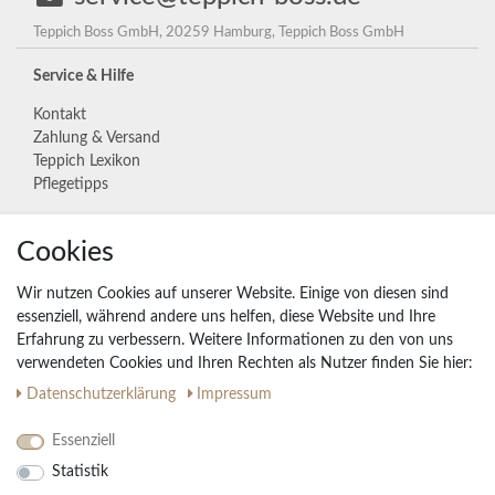
Teppich Boss GmbH, 20259 Hamburg, Teppich Boss GmbH
Service & Hilfe
Kontakt
Zahlung & Versand
Teppich Lexikon
Pflegetipps
Unternehmen
Cookies
Widerrufs­recht
Wir nutzen Cookies auf unserer Website. Einige von diesen sind
Vertrag widerrufen
essenziell, während andere uns helfen, diese Website und Ihre
Erfahrung zu verbessern. Weitere Informationen zu den von uns
Impressum
verwendeten Cookies und Ihren Rechten als Nutzer finden Sie hier:
Daten­schutz­erklärung
AGB
Daten­schutz­erklärung
Impressum
Partnerprogramm
Essenziell
Statistik
Ihre Vorteile