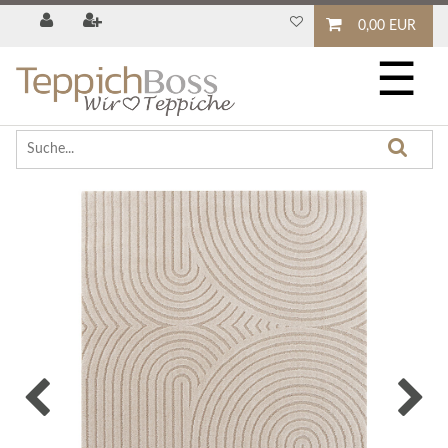
0,00 EUR
☰