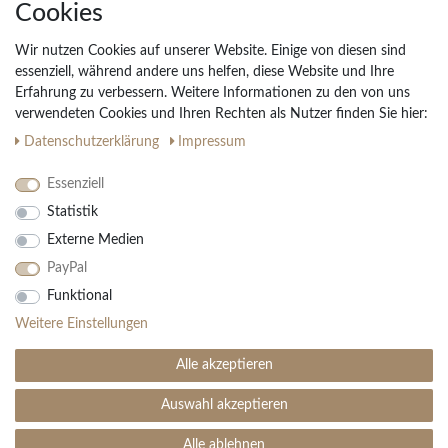
Cookies
Unternehmen
Widerrufs­recht
Wir nutzen Cookies auf unserer Website. Einige von diesen sind
Vertrag widerrufen
essenziell, während andere uns helfen, diese Website und Ihre
Erfahrung zu verbessern. Weitere Informationen zu den von uns
Impressum
verwendeten Cookies und Ihren Rechten als Nutzer finden Sie hier:
Daten­schutz­erklärung
AGB
Daten­schutz­erklärung
Impressum
Partnerprogramm
Essenziell
Statistik
Ihre Vorteile
Externe Medien
Kostenloser Versand & Rückversand in der BRD
PayPal
30 Tage Rückgaberecht
Große Auswahl
Funktional
Kauf auf Rechnung
Weitere Einstellungen
Einfache Auftragsverfolgung
Alle akzeptieren
Auswahl akzeptieren
SEHR GUT
(4.99 / 5)
aus
1906
Bewertungen bei: ebay.de, amazon.de ⓘ
Alle ablehnen