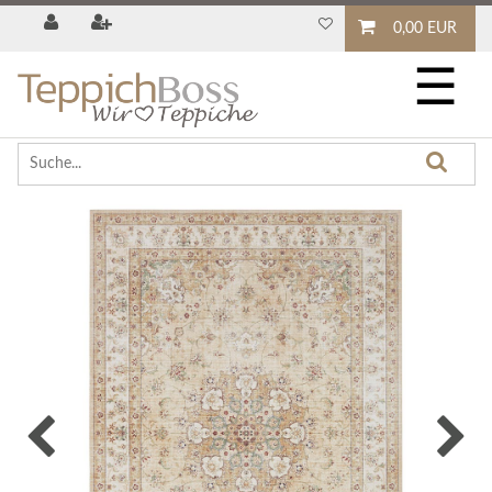
0,00 EUR
☰