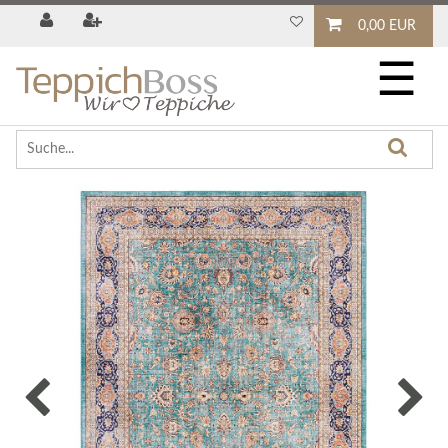
0,00 EUR
☰