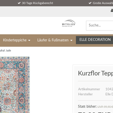
30 Tage Rückgaberecht
Große Auswahl
ELLE DECORATION
Kinderteppiche
Läufer & Fußmatten
ahal Jade
Kurzflor Tep
Artikelnummer
1042
Hersteller
Elle 
UVP 99,90 €