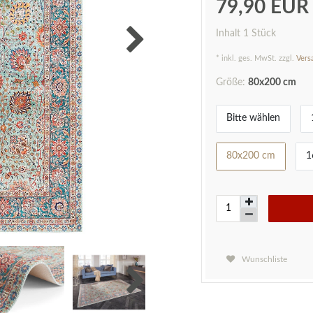
79,90 EU
Inhalt
1
Stück
* inkl. ges. MwSt. zzgl.
Vers
Größe:
80x200 cm
Bitte wählen
80x200 cm
1
Wunschliste