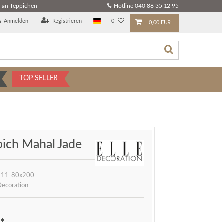
 an Teppichen
Hotline 040 88 35 12 95
Anmelden
Registrieren
0
0,00 EUR
TOP SELLER
pich Mahal Jade
11-80x200
Decoration