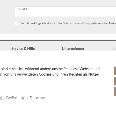
E-MAIL *
Hiermit bestätige ich, dass ich die
Daten­schutz­erklärung
gelesen habe. Meine
Service & Hilfe
Unternehmen
Ih
Kontakt
Widerrufs­recht
Zahlung & Versand
Vertrag widerrufen
Teppich Lexikon
 sind essenziell, während andere uns helfen, diese Website und
Impressum
Pflegetipps
den von uns verwendeten Cookies und Ihren Rechten als Nutzer
Daten­schutz­erklärung
AGB
Partnerprogramm
PayPal
Funktional