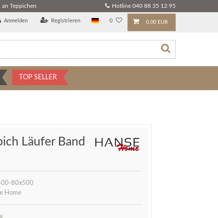
 an Teppichen
Hotline 040 88 35 12 95
Anmelden
Registrieren
0
0,00 EUR
TOP SELLER
pich Läufer Band
00-80x500
e Home
 €