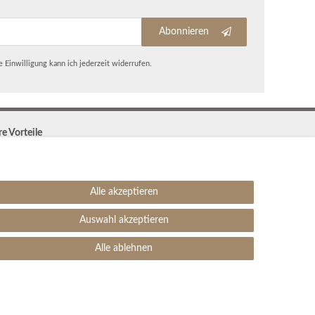
Abonnieren
 Einwilligung kann ich jederzeit widerrufen.
re Vorteile
Kostenloser Versand & Rückversand in der BRD
30 Tage Rückgaberecht
Große Auswahl
Alle akzeptieren
Kauf auf Rechnung
Einfache Auftragsverfolgung
Auswahl akzeptieren
SEHR GUT
4.99 / 5
Alle ablehnen
aus 1906 Bewertungen
bei: ebay.de,
amazon.de