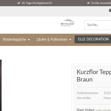
30 Tage Rückgaberecht
Große Auswahl
ELLE DECORATION
Kinderteppiche
Läufer & Fußmatten
Kurzflor Tep
Braun
Artikelnummer
1025
Hersteller
Hans
UVP 179,90