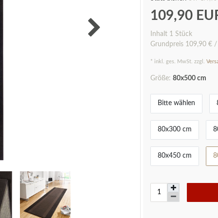
109,90 E
Inhalt
1
Stück
Grundpreis
109,90 € /
* inkl. ges. MwSt. zzgl.
Vers
Größe:
80x500 cm
Bitte wählen
80x300 cm
8
80x450 cm
8